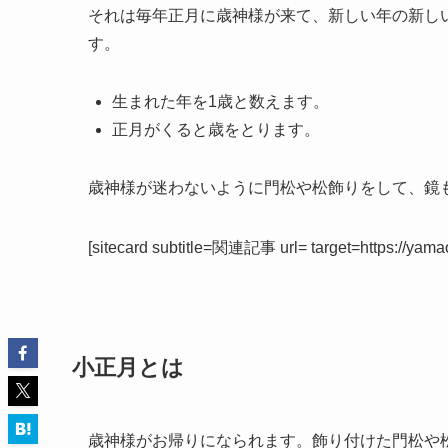
それは毎年正月に歳神様が来て、新しい年の新し
す。
生まれた年を1歳と数えます。
正月がくると歳をとります。
歳神様が迷わないように門松や松飾りをして、鏡
[sitecard subtitle=関連記事 url= target=https://yama
小正月とは
歳神様がお帰りになられます。飾り付けた門松や