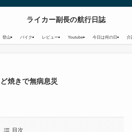
ライカー副長の航行日誌
登山
バイク
レビュー
Youtube
今日は何の日
介
んど焼きで無病息災
目次