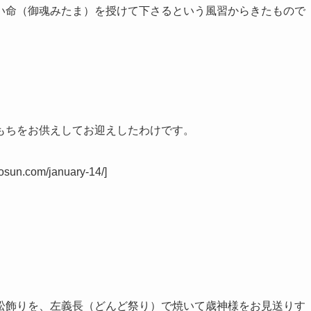
い命（御魂みたま）を授けて下さるという風習からきたもので
もちをお供えしてお迎えしたわけです。
osun.com/january-14/]
松飾りを、左義長（どんど祭り）で焼いて歳神様をお見送りす