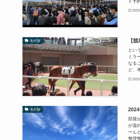
ト予約
202
【競
未分類
とい
ミラ
なる
ど、考
202
20
未分類
部屋
が溢
ーん
整理整