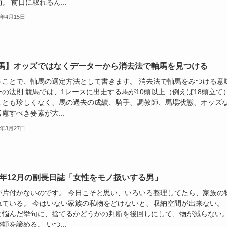
。 前日に取れるん...
5年4月15日
馬】オッズではなくデーターから消去法で軸馬を見つける
うことで、軸馬の選定方法として書きます。 消去法で軸馬をみつける意
ーの法則 競馬では、1レースに出走する馬が10頭以上（例えば18頭立て
ことも珍しくなく、馬の過去の成績、騎手、調教師、馬場状態、オッズ
慮すべき要素が大...
5年3月27日
24年12月の副長日誌「女性をモノ扱いする男」
が片付かないのです。 今日こそと思い、いろいろ整理してたら、家族の
れている。 今はいない家族の私物をどけないと、収納空間が出来ない。 
と悩んだ挙句に、捨てるかどうかの判断を後回しにして、物が減らない
頓を諦める。 いつ...