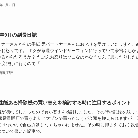
4年1月21日
23年9月の副長日誌
トナーさんからの手紙 元パートナーさんにお叱りを受けていたりする。
ゃお怒りです。 ボクが毎週ウインドサーフィンに行っていて余裕ぶちか
いるからだろうか？ たぶんお怒りはソコなのかな？なんて思ったりした
度旅行に行くので「...
3年9月7日
性能ある掃除機の買い替えを検討する時に注目するポイント
機が壊れてしまったので買い替えを検討しました。その時の記録を残し
 家電量販店で買うよりアマゾンで買ったほうが金額を抑えられますが、
聞けないので自己判断しなくちゃいけません。その時に押さえておく数
ついて書いた記事で...