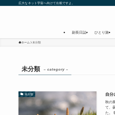
広大なネット宇宙へ向けて出航ですよ。
副長日誌
ひとり旅
ホーム
未分類
未分類
– category –
自分
未分類
秋の
て、
た。