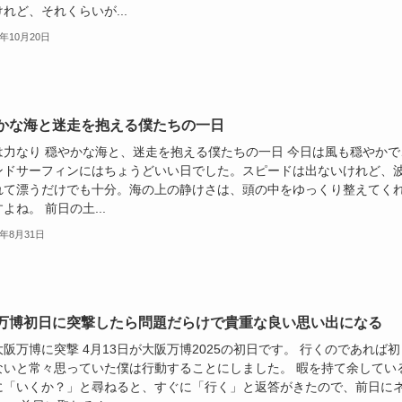
れど、それくらいが...
5年10月20日
かな海と迷走を抱える僕たちの一日
は力なり 穏やかな海と、迷走を抱える僕たちの一日 今日は風も穏やかで
ンドサーフィンにはちょうどいい日でした。スピードは出ないけれど、
れて漂うだけでも十分。海の上の静けさは、頭の中をゆっくり整えてく
よね。 前日の土...
5年8月31日
万博初日に突撃したら問題だらけで貴重な良い思い出になる
阪万博に突撃 4月13日が大阪万博2025の初日です。 行くのであれば初
ないと常々思っていた僕は行動することにしました。 暇を持て余してい
に「いくか？」と尋ねると、すぐに「行く」と返答がきたので、前日に