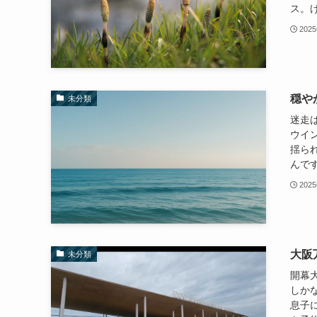
ス。け
202
穏や
未分類
迷走
ウイ
揺ら
んです
202
大阪
未分類
開幕大
しか
息子