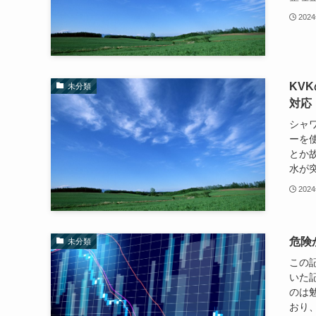
202
KV
未分類
対応
シャ
ーを
とか
水が突
202
危険
未分類
この
いた
のは
おり、