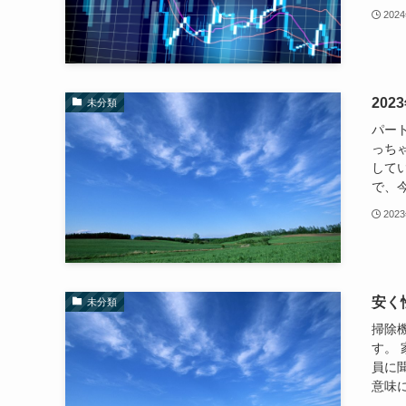
202
20
未分類
パー
っち
して
で、今
202
安く
未分類
掃除
す。
員に
意味に