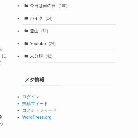
今日は何の日
(160)
バイク
(14)
登山
(11)
Youtube
(24)
味
）に
未分類
(42)
な
メタ情報
ログイン
投稿フィード
コメントフィード
WordPress.org
物
う
。