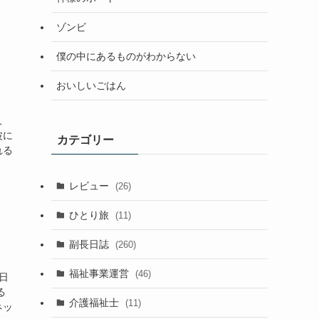
ゾンビ
僕の中にあるものがわからない
おいしいごはん
、
波に
カテゴリー
れる
レビュー
(26)
ひとり旅
(11)
副長日誌
(260)
福祉事業運営
(46)
日
る
介護福祉士
(11)
ネッ