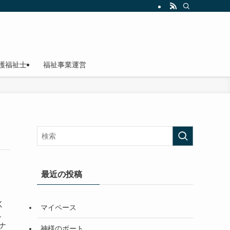
護福祉士
福祉事業運営
最近の投稿
く
マイペース
し
ナ
神様のボート