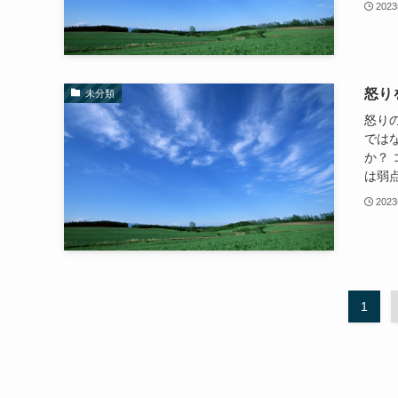
202
怒り
未分類
怒り
では
か？
は弱点
202
1