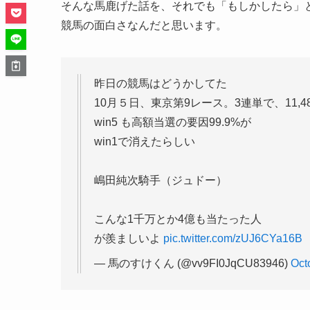
そんな馬鹿げた話を、それでも「もしかしたら」
競馬の面白さなんだと思います。
昨日の競馬はどうかしてた
10月５日、東京第9レース。3連単で、11,4
win5 も高額当選の要因99.9%が
win1で消えたらしい
嶋田純次騎手（ジュドー）
こんな1千万とか4億も当たった人
が羨ましいよ
pic.twitter.com/zUJ6CYa16B
— 馬のすけくん (@vv9FI0JqCU83946)
Oct