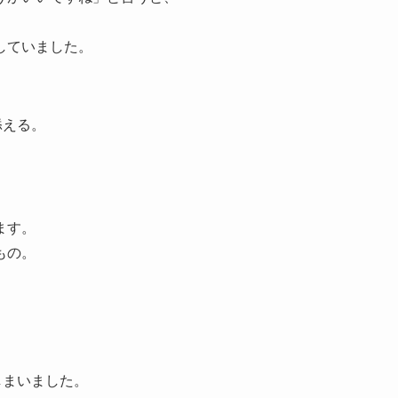
していました。
添える。
ます。
もの。
しまいました。