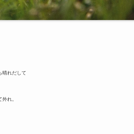
ら晴れだして
て外れ。