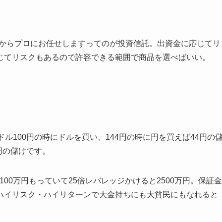
るからプロにお任せしますってのが投資信託。出資金に応じてリ
じてリスクもあるので許容できる範囲で商品を選べばいい。
ドル100円の時にドルを買い、144円の時に円を買えば44円の
円の儲けです。
100万円もっていて25倍レバレッジかけると2500万円。保証金
ハイリスク・ハイリターンで大金持ちにも大貧民にもなれると