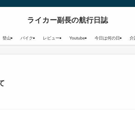
ライカー副長の航行日誌
登山
バイク
レビュー
Youtube
今日は何の日
介
て