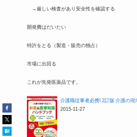
→厳しい検査があり安全性を確認する
開発費はだいたい
特許をとる（製造・販売の独占）
市場に出回る
これが先発医薬品です。
介護職従事者必携! 2訂版 介護の
2015-11-27