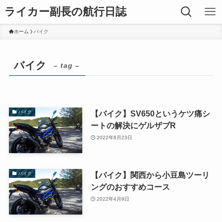
ライカー副長の航行日誌
ホーム
バイク
バイク
– tag –
【バイク】SV650というケツ痛シ
バイク
ートの解決にゲルザブR
2022年8月23日
【バイク】関西から小豆島ツーリ
バイク
ングのおすすめコース
2022年4月9日